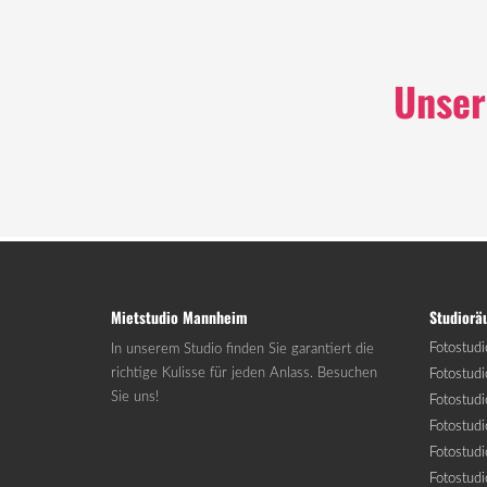
Unser
Mietstudio Mannheim
Studior
Fotostud
In unserem Studio finden Sie garantiert die
richtige Kulisse für jeden Anlass. Besuchen
Fotostud
Sie uns!
Fotostudi
Fotostudi
Fotostudi
Fotostudi