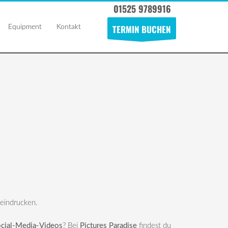
‎01525 9789916
TERMIN BUCHEN
Equipment
Kontakt
eeindrucken.
ocial-Media-Videos
? Bei
Pictures Paradise
findest du