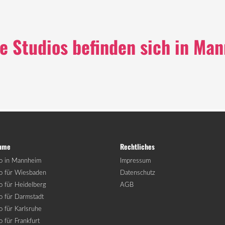
e Studios befinden sich in Ma
äume
Rechtliches
io in Mannheim
Impressum
io für Wiesbaden
Datenschutz
o für Heidelberg
AGB
o für Darmstadt
o für Karlsruhe
o für Frankfurt