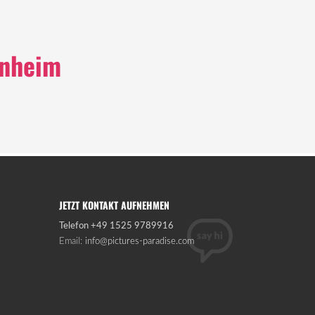
nnheim
JETZT KONTAKT AUFNEHMEN
Telefon ‎+49 1525 9789916
Email:
info@pictures-paradise.com